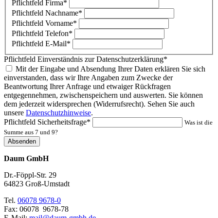
Pflichtfeld
Firma
*
Pflichtfeld
Nachname
*
Pflichtfeld
Vorname
*
Pflichtfeld
Telefon
*
Pflichtfeld
E-Mail
*
Pflichtfeld
Einverständnis zur Datenschutzerklärung
*
Mit der Eingabe und Absendung Ihrer Daten erklären Sie sich
einverstanden, dass wir Ihre Angaben zum Zwecke der
Beantwortung Ihrer Anfrage und etwaiger Rückfragen
entgegennehmen, zwischenspeichern und auswerten. Sie können
dem jederzeit widersprechen (Widerrufsrecht). Sehen Sie auch
unsere
Datenschutzhinweise
.
Pflichtfeld
Sicherheitsfrage
*
Was ist die
Summe aus 7 und 9?
Absenden
Daum GmbH
Dr.-Föppl-Str. 29
64823 Groß-Umstadt
Tel.
06078 9678-0
Fax: 06078 9678-78
E-Mail:
mail@daum-gmbh.de